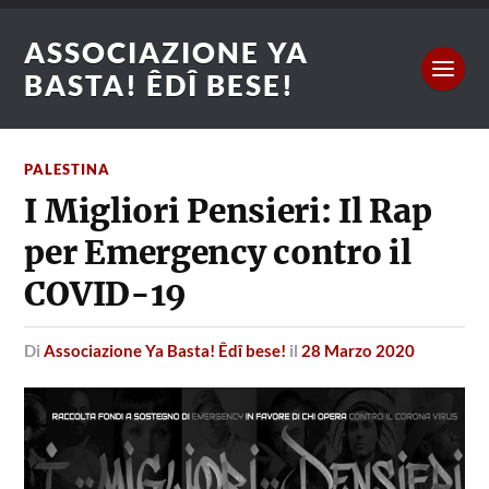
ASSOCIAZIONE YA
BASTA! ÊDÎ BESE!
PALESTINA
I Migliori Pensieri: Il Rap
per Emergency contro il
COVID-19
di
Associazione Ya Basta! Êdî bese!
il
28 Marzo 2020