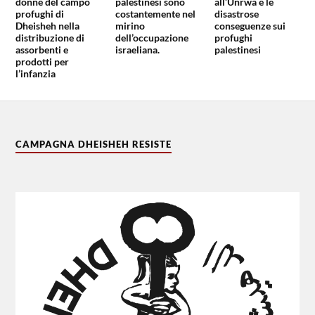
donne del campo
palestinesi sono
all’Unrwa e le
profughi di
costantemente nel
disastrose
Dheisheh nella
mirino
conseguenze sui
distribuzione di
dell’occupazione
profughi
assorbenti e
israeliana.
palestinesi
prodotti per
l’infanzia
CAMPAGNA DHEISHEH RESISTE