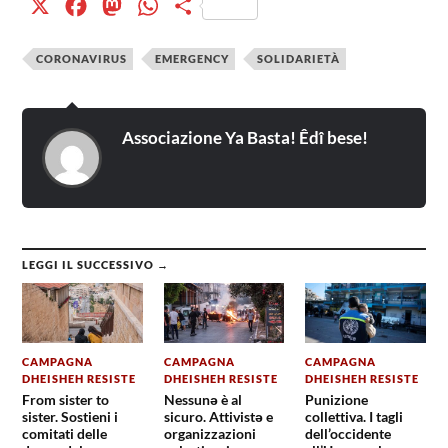
X
Facebook
Mastodon
WhatsApp
Condividi
CORONAVIRUS
EMERGENCY
SOLIDARIETÀ
Associazione Ya Basta! Êdî bese!
LEGGI IL SUCCESSIVO →
CAMPAGNA
CAMPAGNA
CAMPAGNA
DHEISHEH RESISTE
DHEISHEH RESISTE
DHEISHEH RESISTE
From sister to
Nessunə è al
Punizione
sister. Sostieni i
sicuro. Attivistə e
collettiva. I tagli
comitati delle
organizzazioni
dell’occidente