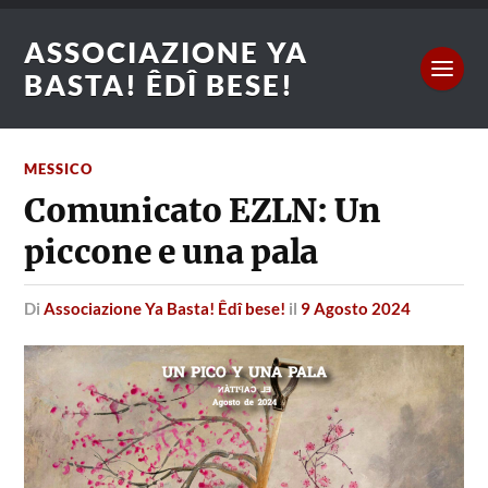
ASSOCIAZIONE YA
BASTA! ÊDÎ BESE!
MESSICO
Comunicato EZLN: Un
piccone e una pala
di
Associazione Ya Basta! Êdî bese!
il
9 Agosto 2024