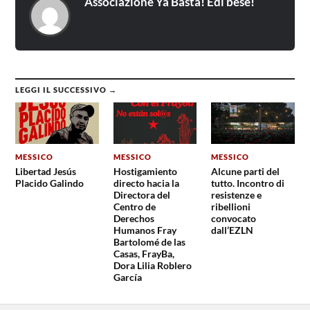
Associazione Ya Basta! Êdî bese!
LEGGI IL SUCCESSIVO →
MESSICO
MESSICO
MESSICO
Libertad Jesús
Hostigamiento
Alcune parti del
Placido Galindo
directo hacia la
tutto. Incontro di
Directora del
resistenze e
Centro de
ribellioni
Derechos
convocato
Humanos Fray
dall’EZLN
Bartolomé de las
Casas, FrayBa,
Dora Lilia Roblero
García