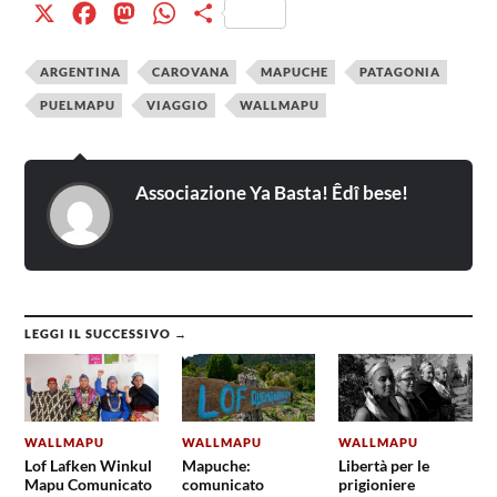
X
Facebook
Mastodon
WhatsApp
Condividi
ARGENTINA
CAROVANA
MAPUCHE
PATAGONIA
PUELMAPU
VIAGGIO
WALLMAPU
Associazione Ya Basta! Êdî bese!
LEGGI IL SUCCESSIVO →
WALLMAPU
WALLMAPU
WALLMAPU
Lof Lafken Winkul
Mapuche:
Libertà per le
Mapu Comunicato
comunicato
prigioniere