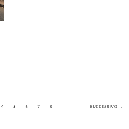
i
4
5
6
7
8
SUCCESSIVO →