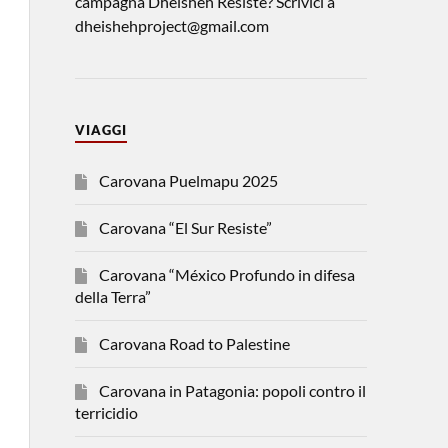
campagna Dheisheh Resiste? Scrivici a
dheishehproject@gmail.com
VIAGGI
Carovana Puelmapu 2025
Carovana “El Sur Resiste”
Carovana “México Profundo in difesa
della Terra”
Carovana Road to Palestine
Carovana in Patagonia: popoli contro il
terricidio