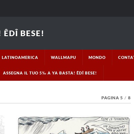
 ÊDÎ BESE!
LATINOAMERICA
WALLMAPU
MONDO
CONTA
ASSEGNA IL TUO 5‰ A YA BASTA! ÊDÎ BESE!
PAGINA 5
/
8