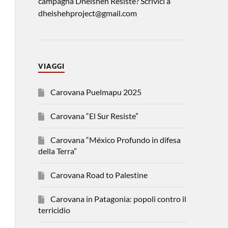
campagna Dheisheh Resiste? Scrivici a
dheishehproject@gmail.com
VIAGGI
Carovana Puelmapu 2025
Carovana “El Sur Resiste”
Carovana “México Profundo in difesa
della Terra”
Carovana Road to Palestine
Carovana in Patagonia: popoli contro il
terricidio