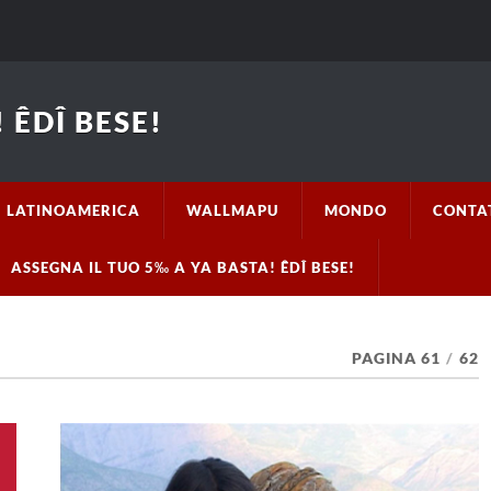
 ÊDÎ BESE!
LATINOAMERICA
WALLMAPU
MONDO
CONTA
ASSEGNA IL TUO 5‰ A YA BASTA! ÊDÎ BESE!
PAGINA 61
/
62