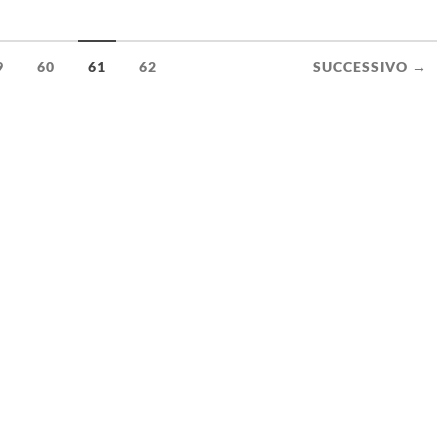
9
60
61
62
SUCCESSIVO →