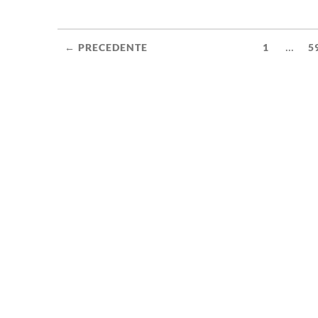
...
← PRECEDENTE
1
5