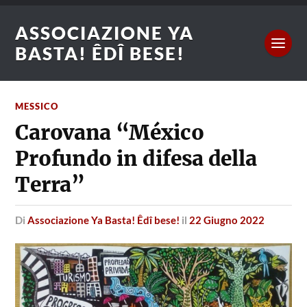
ASSOCIAZIONE YA
BASTA! ÊDÎ BESE!
MESSICO
Carovana “México
Profundo in difesa della
Terra”
di
Associazione Ya Basta! Êdî bese!
il
22 Giugno 2022