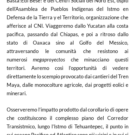
Basta!Êdî Bese! e dei Centri Sociali del Nord Est, ospiti
dell’Asamblea de Pueblos Indígenas del Istmo en
Defensa de la Tierra y el Territorio, organizzazione che
afferisce al CNI. Viaggeremo dallo Yucatan alla costa
pacifica, passando dal Chiapas, e poi a ritroso dallo
stato di Oaxaca sino al Golfo del Messico,
attraversando le comunità che resistono ai
numerosi
megaproyectos
che minacciano questi
territori. Avremo così l’opportunità di vedere
direttamente lo scempio provocato dai cantieri del Tren
Maya, dalle monocolture agricole, dai progetti eolici e
minerari.
Osserveremo l’impatto prodotto dal corollario di opere
che costituiscono il complesso piano del Corredor
Transistmico, lungo l’Istmo di Tehuantepec, il punto in
cui oceano Pacifico ed Atlantico sono più vicini e in cui si