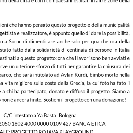
anti della città e con i compaesani ospitati in altre zone della
azioni che hanno pensato questo progetto e della municipalità
ogettista e realizzatore, è appunto quello di dare la possibilità,
no a Suruc di dimenticare anche solo per qualche ora della
stato fatto dalla solidarietà di centinaia di persone in Italia
estinati a questo progetto: ora che i lavori sono ben avviati e
erve un ulteriore sforzo di tutti per garantire la chiusura dei
 parco, che sarà intitolato ad Aylan Kurdi, bimbo morto nella
 vita migliore sulle coste della Grecia, la cui foto ha fato il
 a chi ha partecipato, donato e diffuso il progetto. Siamo a
 non è ancora finito. Sostieni il progetto con una donazione!
C/C intestato a Ya Basta! Bologna
 Z050 1802 4000 0000 0109 427 BANCA ETICA
ALE: PROGETTO ROJAVA PLAYGROUND