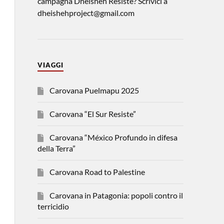
campagna Dheisheh Resiste? Scrivici a
dheishehproject@gmail.com
VIAGGI
Carovana Puelmapu 2025
Carovana “El Sur Resiste”
Carovana “México Profundo in difesa
della Terra”
Carovana Road to Palestine
Carovana in Patagonia: popoli contro il
terricidio