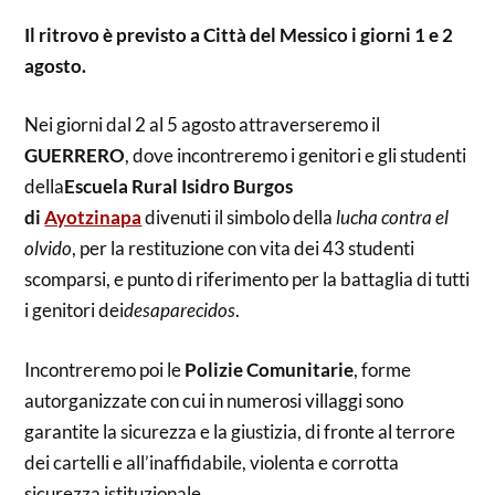
Il ritrovo è previsto a Città del Messico i giorni 1 e 2
agosto.
Nei giorni dal 2 al 5 agosto attraverseremo il
GUERRERO
, dove incontreremo i genitori e gli studenti
della
Escuela Rural Isidro Burgos
di
Ayotzinapa
divenuti il simbolo della
lucha contra el
olvido
, per la restituzione con vita dei 43 studenti
scomparsi, e punto di riferimento per la battaglia di tutti
i genitori dei
desaparecidos
.
Incontreremo poi le
Polizie Comunitarie
, forme
autorganizzate con cui in numerosi villaggi sono
garantite la sicurezza e la giustizia, di fronte al terrore
dei cartelli e all’inaffidabile, violenta e corrotta
sicurezza istituzionale.