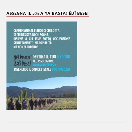
ASSEGNA IL 5‰ A YA BASTA! ÊDÎ BESE!