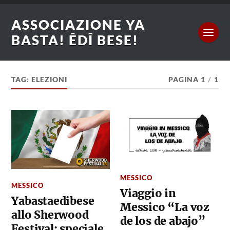
ASSOCIAZIONE YA
BASTA! ÊDÎ BESE!
TAG: ELEZIONI
PAGINA 1
/
1
MESSICO
MESSICO
Viaggio in
Yabastaedibese
Messico “La voz
allo Sherwood
de los de abajo”
Festival: speciale