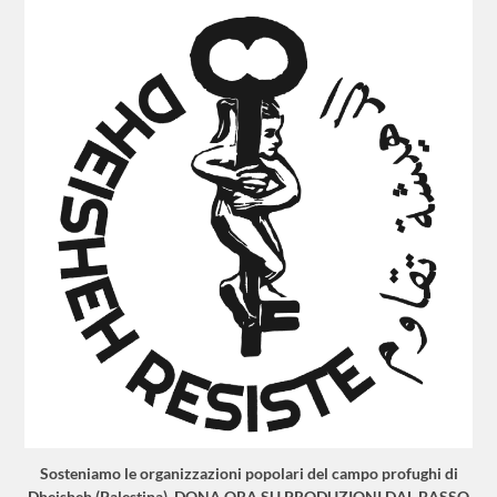
Sosteniamo le organizzazioni popolari del campo profughi di
Dheisheh (Palestina). DONA ORA SU PRODUZIONI DAL BASSO