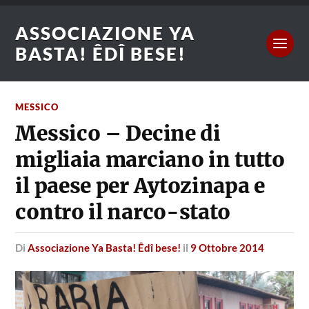
ASSOCIAZIONE YA
BASTA! ÊDÎ BESE!
MESSICO
Messico – Decine di
migliaia marciano in tutto
il paese per Aytozinapa e
contro il narco-stato
di
Associazione Ya Basta! Êdî bese!
il
9 Ottobre 2014