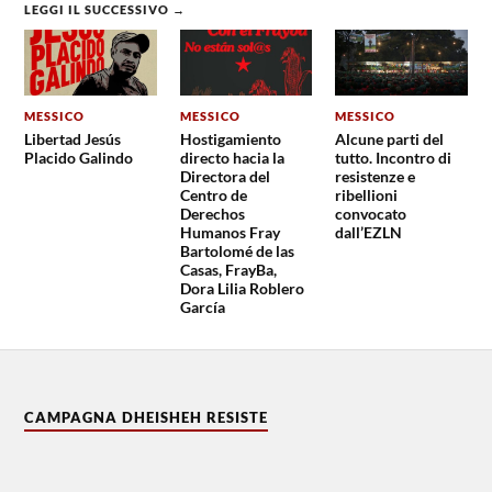
LEGGI IL SUCCESSIVO →
MESSICO
MESSICO
MESSICO
Libertad Jesús
Hostigamiento
Alcune parti del
Placido Galindo
directo hacia la
tutto. Incontro di
Directora del
resistenze e
Centro de
ribellioni
Derechos
convocato
Humanos Fray
dall’EZLN
Bartolomé de las
Casas, FrayBa,
Dora Lilia Roblero
García
CAMPAGNA DHEISHEH RESISTE