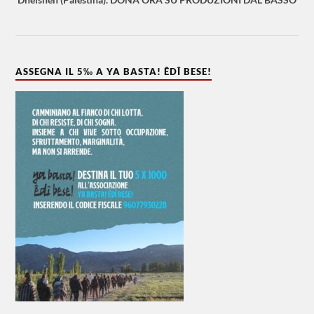
ASSEGNA IL 5‰ A YA BASTA! ÊDÎ BESE!