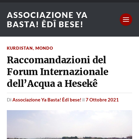
ASSOCIAZIONE YA
BASTA! ÊDÎ BESE!
KURDISTAN
,
MONDO
Raccomandazioni del
Forum Internazionale
dell’Acqua a Hesekê
di
Associazione Ya Basta! Êdî bese!
il
7 Ottobre 2021