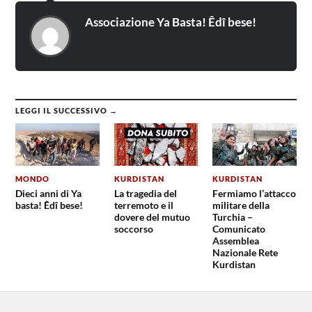
Associazione Ya Basta! Êdî bese!
LEGGI IL SUCCESSIVO →
MONDO
KURDISTAN
KURDISTAN
Dieci anni di Ya
La tragedia del
Fermiamo l’attacco
basta! Êdî bese!
terremoto e il
militare della
dovere del mutuo
Turchia –
soccorso
Comunicato
Assemblea
Nazionale Rete
Kurdistan