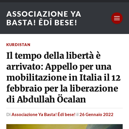
ASSOCIAZIONE YA
BASTA! ÊDÎ BESE!
KURDISTAN
Il tempo della libertà è
arrivato: Appello per una
mobilitazione in Italia il 12
febbraio per la liberazione
di Abdullah Öcalan
di
Associazione Ya Basta! Êdî bese!
il
26 Gennaio 2022