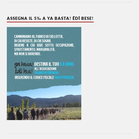
ASSEGNA IL 5‰ A YA BASTA! ÊDÎ BESE!