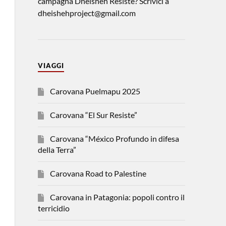
campagna Dheisheh Resiste? Scrivici a
dheishehproject@gmail.com
VIAGGI
Carovana Puelmapu 2025
Carovana “El Sur Resiste”
Carovana “México Profundo in difesa
della Terra”
Carovana Road to Palestine
Carovana in Patagonia: popoli contro il
terricidio