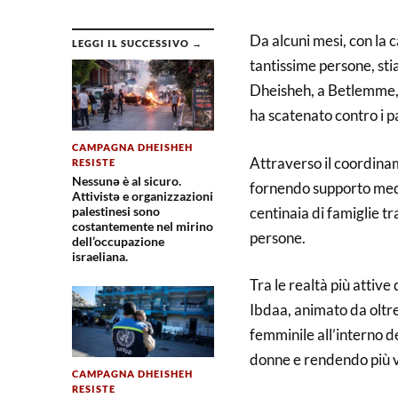
Da alcuni mesi, con la 
LEGGI IL SUCCESSIVO →
tantissime persone, st
Dheisheh, a Betlemme, s
ha scatenato contro i pa
CAMPAGNA DHEISHEH
Attraverso il coordinam
RESISTE
Nessunə è al sicuro.
fornendo supporto medi
Attivistə e organizzazioni
centinaia di famiglie tr
palestinesi sono
costantemente nel mirino
persone.
dell’occupazione
israeliana.
Tra le realtà più attiv
Ibdaa, animato da olt
femminile all’interno de
donne e rendendo più vis
CAMPAGNA DHEISHEH
RESISTE