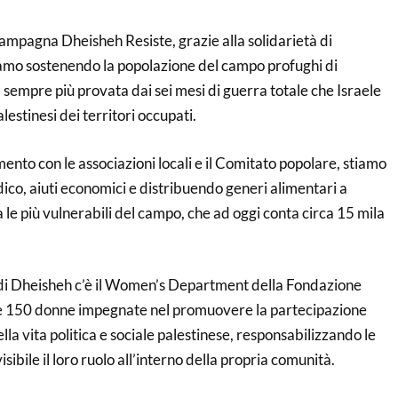
campagna Dheisheh Resiste, grazie alla solidarietà di
iamo sostenendo la popolazione del campo profughi di
empre più provata dai sei mesi di guerra totale che Israele
lestinesi dei territori occupati.
ento con le associazioni locali e il Comitato popolare, stiamo
co, aiuti economici e distribuendo generi alimentari a
a le più vulnerabili del campo, che ad oggi conta circa 15 mila
e di Dheisheh c’è il Women’s Department della Fondazione
re 150 donne impegnate nel promuovere la partecipazione
lla vita politica e sociale palestinese, responsabilizzando le
ibile il loro ruolo all’interno della propria comunità.