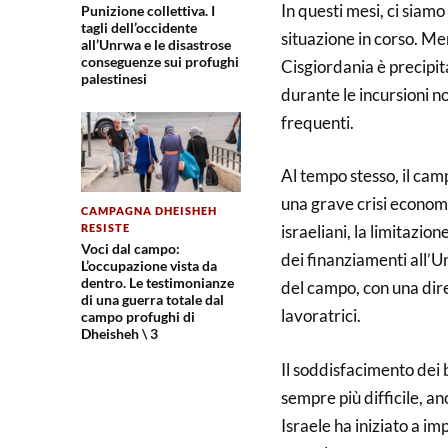
In questi mesi, ci siam
Punizione collettiva. I
tagli dell’occidente
situazione in corso. Me
all’Unrwa e le disastrose
conseguenze sui profughi
Cisgiordania è precipita
palestinesi
durante le incursioni no
frequenti.
Al tempo stesso, il cam
una grave crisi economic
CAMPAGNA DHEISHEH
RESISTE
israeliani, la limitazion
Voci dal campo:
dei finanziamenti all’
L’occupazione vista da
dentro. Le testimonianze
del campo, con una dir
di una guerra totale dal
lavoratrici.
campo profughi di
Dheisheh \ 3
Il soddisfacimento dei b
sempre più difficile, a
Israele ha iniziato a i