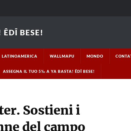
 ÊDÎ BESE!
LATINOAMERICA
WALLMAPU
MONDO
CONTA
ASSEGNA IL TUO 5‰ A YA BASTA! ÊDÎ BESE!
ter. Sostieni i
onne del campo