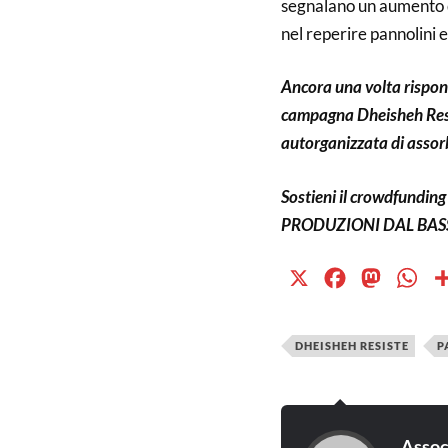
segnalano un aumento de
nel reperire pannolini e 
Ancora una volta rispond
campagna Dheisheh Resis
autorganizzata di assorbe
Sostieni il crowdfundi
PRODUZIONI DAL BASSO:
X
Facebook
Mastodo
Wh
DHEISHEH RESISTE
P
Assoc