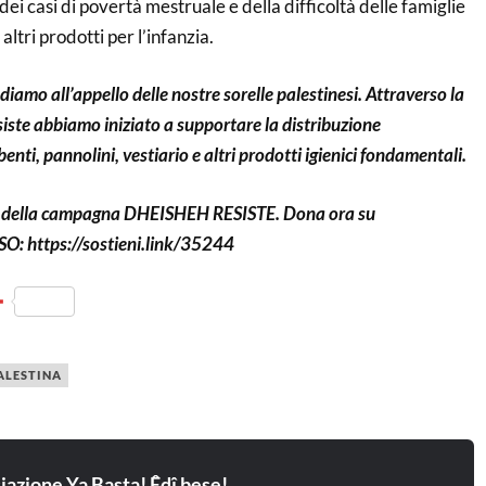
i casi di povertà mestruale e della difficoltà delle famiglie
altri prodotti per l’infanzia.
iamo all’appello delle nostre sorelle palestinesi. Attraverso la
te abbiamo iniziato a supportare la distribuzione
nti, pannolini, vestiario e altri prodotti igienici fondamentali.
ng della campagna DHEISHEH RESISTE. Dona ora su
 https://sostieni.link/35244
n
atsApp
Condividi
ALESTINA
iazione Ya Basta! Êdî bese!