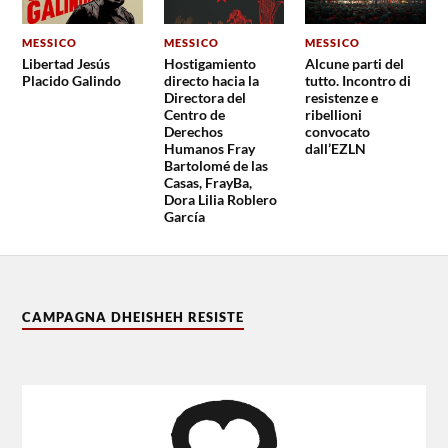
MESSICO
MESSICO
MESSICO
Libertad Jesús
Hostigamiento
Alcune parti del
Placido Galindo
directo hacia la
tutto. Incontro di
Directora del
resistenze e
Centro de
ribellioni
Derechos
convocato
Humanos Fray
dall’EZLN
Bartolomé de las
Casas, FrayBa,
Dora Lilia Roblero
García
CAMPAGNA DHEISHEH RESISTE