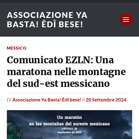
ASSOCIAZIONE YA
BASTA! ÊDÎ BESE!
MESSICO
Comunicato EZLN: Una
maratona nelle montagne
del sud-est messicano
di
Associazione Ya Basta! Êdî bese!
il
20 Settembre 2024