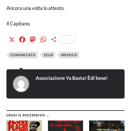
Ancora una volta lo attesto.
Il Capitano.
X
Facebook
Mastodon
WhatsApp
Condividi
COMUNICATO
EZLN
MESSICO
Associazione Ya Basta! Êdî bese!
LEGGI IL SUCCESSIVO →