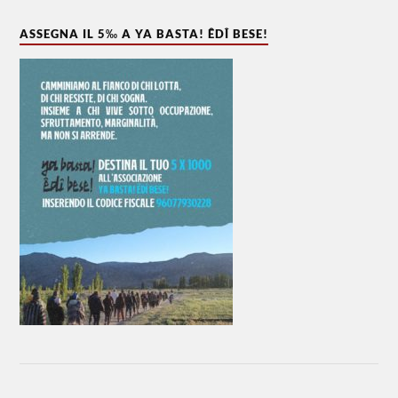
ASSEGNA IL 5‰ A YA BASTA! ÊDÎ BESE!