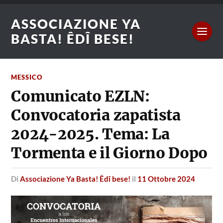
ASSOCIAZIONE YA
BASTA! ÊDÎ BESE!
MESSICO
Comunicato EZLN:
Convocatoria zapatista
2024-2025. Tema: La
Tormenta e il Giorno Dopo
di
Associazione Ya Basta! Êdî bese!
il
11 Ottobre 2024