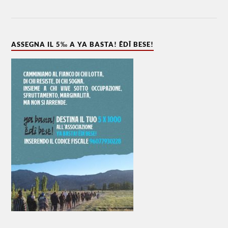
ASSEGNA IL 5‰ A YA BASTA! ÊDÎ BESE!