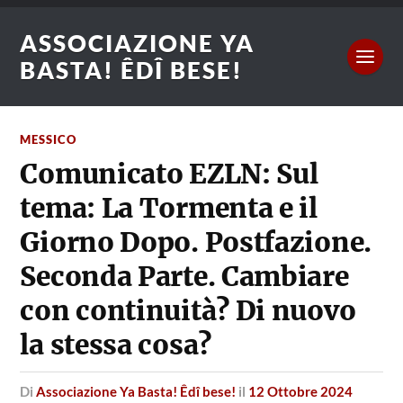
ASSOCIAZIONE YA
BASTA! ÊDÎ BESE!
MESSICO
Comunicato EZLN: Sul
tema: La Tormenta e il
Giorno Dopo. Postfazione.
Seconda Parte. Cambiare
con continuità? Di nuovo
la stessa cosa?
di
Associazione Ya Basta! Êdî bese!
il
12 Ottobre 2024