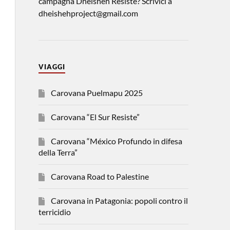
campagna Dheisheh Resiste? Scrivici a
dheishehproject@gmail.com
VIAGGI
Carovana Puelmapu 2025
Carovana “El Sur Resiste”
Carovana “México Profundo in difesa
della Terra”
Carovana Road to Palestine
Carovana in Patagonia: popoli contro il
terricidio