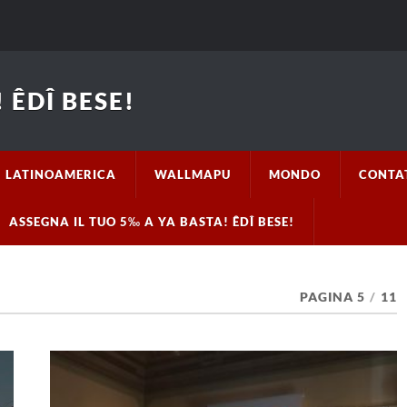
 ÊDÎ BESE!
LATINOAMERICA
WALLMAPU
MONDO
CONTA
ASSEGNA IL TUO 5‰ A YA BASTA! ÊDÎ BESE!
PAGINA 5
/
11