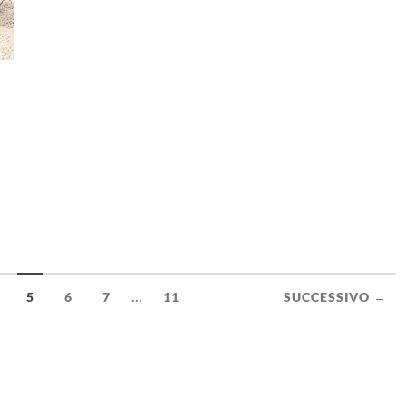
...
5
6
7
11
SUCCESSIVO →