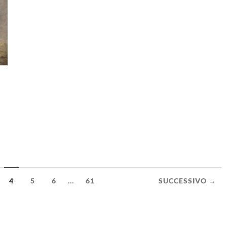
...
4
5
6
61
SUCCESSIVO →