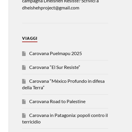
campagna Dheisheh Resiste? Scrivici a
dheishehproject@gmail.com
VIAGGI
Carovana Puelmapu 2025
Carovana “El Sur Resiste”
Carovana “México Profundo in difesa
della Terra”
Carovana Road to Palestine
Carovana in Patagonia: popoli contro il
terricidio